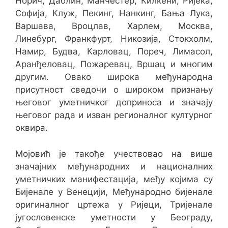
Норич, Даблин, Манчестер, Килкени, Ријека,
Софија, Клуж, Пекинг, Нанкинг, Бања Лука,
Варшава, Вроцлав, Харлем, Москва,
Линебург, Франкфурт, Никозија, Стокхолм,
Намир, Будва, Карловац, Пореч, Лимасол,
Аранђеловац, Пожаревац, Вршац и многим
другим. Овако широка међународна
присутност сведочи о широком признању
његовог уметничког доприноса и значају
његовог рада и изван регионалног културног
оквира.
Мојовић је такође учествовао на више
значајних међународних и националних
уметничких манифестација, међу којима су
Бијенале у Венецији, Међународно бијенале
оригиналног цртежа у Ријеци, Тријенале
југословенске уметности у Београду,