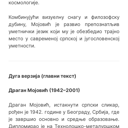
космологије.
Комбинујући визуелну снагу и филозофску
дубину, Мојовић је развио препознатљив
уметнички језик који му је обезбедио трајно
место у савременој српској и југословенској
уметности.
Дуга верзија (главни текст)
Драган Мојовић (1942–2001)
Драган Мојовић, истакнути српски сликар,
рођен је 1942. године у Београду, Србија, где
је завршио основно и средње образовање.
Дипломирао је на Технолошко-металуршком