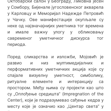
Октобарски салон у Београду, Ликовна јесен
у Сомбору, Бијенале југословенског акварела
у Карловцу и Меморијал Надежде Петровић
у Чачку. Ове манифестације окупљале су
неке од најзначајнијих уметника тог времена
и имале важну улогу у обликовању
савременог уметничког дискурса тог
периода.
Поред сликарства и изложби, Мојовић је
развио и низ мултимедијалних и
перформативних уметничких акција које су
спајале визуелну уметност, симболику,
ритуалне елементе и интеракцију са
простором. Међу њима су пројекти као што
су „Оплођење средишта“ (Impregnation of the
Center), који је подразумевао сађење кедра у
месту које је означио као „Центар света“ у