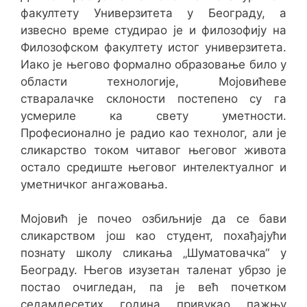
факултету Универзитета у Београду, а
извесно време студирао је и филозофију на
Филозофском факултету истог универзитета.
Иако је његово формално образовање било у
области технологије, Мојовићеве
стваралачке склоности постепено су га
усмериле ка свету уметности.
Професионално је радио као технолог, али је
сликарство током читавог његовог живота
остало средиште његовог интелектуалног и
уметничког ангажовања.
Мојовић је почео озбиљније да се бави
сликарством још као студент, похађајући
познату школу сликања „Шуматовачка“ у
Београду. Његов изузетан таленат убрзо је
постао очигледан, па је већ почетком
седамдесетих година привукао пажњу