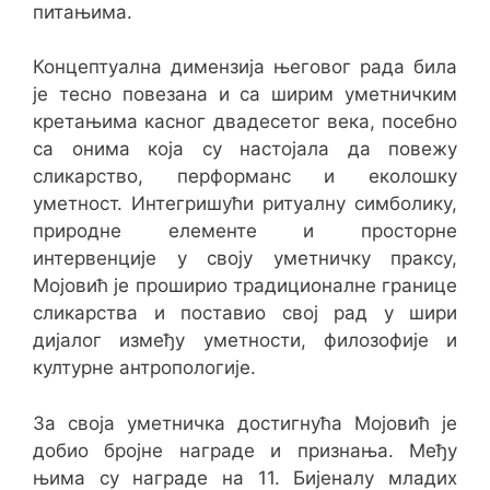
питањима.
Концептуална димензија његовог рада била
је тесно повезана и са ширим уметничким
кретањима касног двадесетог века, посебно
са онима која су настојала да повежу
сликарство, перформанс и еколошку
уметност. Интегришући ритуалну симболику,
природне елементе и просторне
интервенције у своју уметничку праксу,
Мојовић је проширио традиционалне границе
сликарства и поставио свој рад у шири
дијалог између уметности, филозофије и
културне антропологије.
За своја уметничка достигнућа Мојовић је
добио бројне награде и признања. Међу
њима су награде на 11. Бијеналу младих