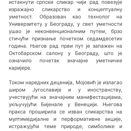
истакнути српски сликар чији рад повезује
изражајно сликарство и концептуалну
уметност. Образован као технолог на
Универзитету у Београду, у свет уметности
ушао је неконвенционалним путем, брзо
стичући признање почетком седамдесетих
година. Његов рад први пут је запажен на
Октобарском салону у Београду, што је
означило почетак значајне уметничке
каријере.
Током наредних деценија, Мојовић је излагао
широм Југославије и у иностранству,
учествујући на значајним манифестацијама,
укључујући Бијенале у Венецији. Његова
пракса проширила се изван сликарства на
мултимедијалне и перформативне акције,
истражујући теме природе, симболике и