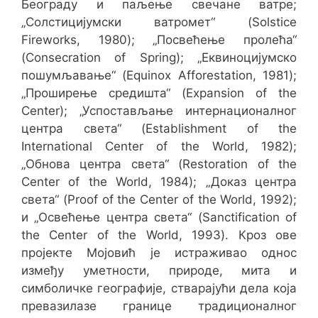
Београду и паљење свечане ватре;
„Солстицијумски ватромет“ (Solstice
Fireworks, 1980); „Посвећење пролећа“
(Consecration of Spring); „Еквинoцијумско
пошумљавање“ (Equinox Afforestation, 1981);
„Проширење средишта“ (Expansion of the
Center); „Успостављање интернационалног
центра света“ (Establishment of the
International Center of the World, 1982);
„Обнова центра света“ (Restoration of the
Center of the World, 1984); „Доказ центра
света“ (Proof of the Center of the World, 1992);
и „Освећење центра света“ (Sanctification of
the Center of the World, 1993). Кроз ове
пројекте Мојовић је истраживао однос
између уметности, природе, мита и
симболичке географије, стварајући дела која
превазилазе границе традиционалног