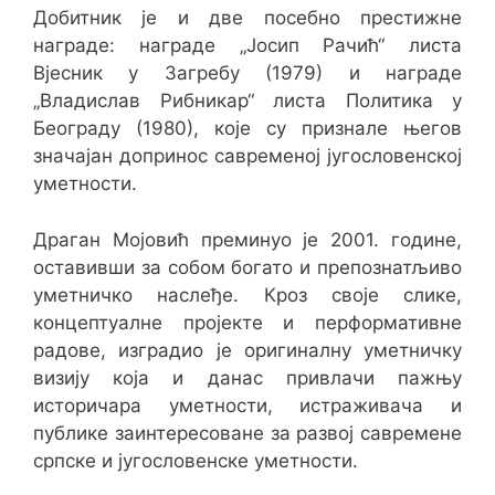
Добитник је и две посебно престижне
награде: награде „Јосип Рачић“ листа
Вјесник у Загребу (1979) и награде
„Владислав Рибникар“ листа Политика у
Београду (1980), које су признале његов
значајан допринос савременој југословенској
уметности.
Драган Мојовић преминуо је 2001. године,
оставивши за собом богато и препознатљиво
уметничко наслеђе. Кроз своје слике,
концептуалне пројекте и перформативне
радове, изградио је оригиналну уметничку
визију која и данас привлачи пажњу
историчара уметности, истраживача и
публике заинтересоване за развој савремене
српске и југословенске уметности.