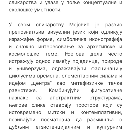
сликарства и улазе у поље концептуалне и
еколошке уметности.
У свом сликарству Мојовић је развио
препознатљив визуелни језик који одликују
изражајне форме, симболичка иконографија
и снажно интересовање за архетипске и
космолошке теме. Његова дела често
истражују однос између појединца, природе
и универзума, одражавајући фасцинацију
циклусима времена, елементарним силама и
идејом „центра“ као метафизичке тачке
равнотеже. Комбинујући фигуративне
назнаке са апстрактним структурама,
његове слике стварају просторе који су
истовремено митски и контемплативни,
позивајући посматрача да размишља о
дубљим егзистенцијалним и културним