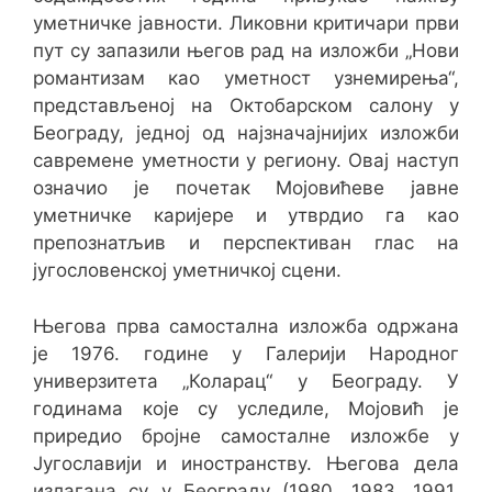
уметничке јавности. Ликовни критичари први
пут су запазили његов рад на изложби „Нови
романтизам као уметност узнемирења“,
представљеној на Октобарском салону у
Београду, једној од најзначајнијих изложби
савремене уметности у региону. Овај наступ
означио је почетак Мојовићеве јавне
уметничке каријере и утврдио га као
препознатљив и перспективан глас на
југословенској уметничкој сцени.
Његова прва самостална изложба одржана
је 1976. године у Галерији Народног
универзитета „Коларац“ у Београду. У
годинама које су уследиле, Мојовић је
приредио бројне самосталне изложбе у
Југославији и иностранству. Његова дела
излагана су у Београду (1980, 1983, 1991,