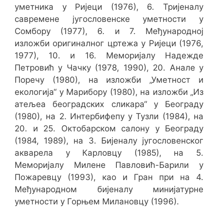
уметника у Ријеци (1976), 6. Тријеналу
савремене југословенске уметности у
Сомбору (1977), 6. и 7. Међународној
изложби оригиналног цртежа у Ријеци (1976,
1977), 10. и 16. Меморијалу Надежде
Петровић у Чачку (1978, 1990), 20. Анале у
Поречу (1980), на изложби „Уметност и
екологија“ у Марибору (1980), на изложби „Из
атељеа београдских сликара“ у Београду
(1980), на 2. Интербифепу у Тузли (1984), на
20. и 25. Октобарском салону у Београду
(1984, 1989), на 3. Бијеналу југословенског
акварела у Карловцу (1985), на 5.
Меморијалу Милене Павловић-Барили у
Пожаревцу (1993), као и Гран при на 4.
Међународном бијеналу минијатурне
уметности у Горњем Милановцу (1996).